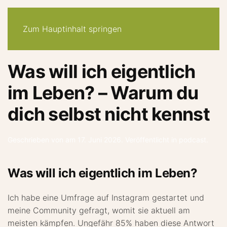
30-tage -system
angebote
quiz
podcast
newsletter
Zum Hauptinhalt springen
Was will ich eigentlich
im Leben? – Warum du
dich selbst nicht kennst
Geschrieben von
am
17. Juni 2026
. Veröffentlicht in
podcast
.
Was will ich eigentlich im Leben?
Ich habe eine Umfrage auf Instagram gestartet und
meine Community gefragt, womit sie aktuell am
meisten kämpfen. Ungefähr 85% haben diese Antwort