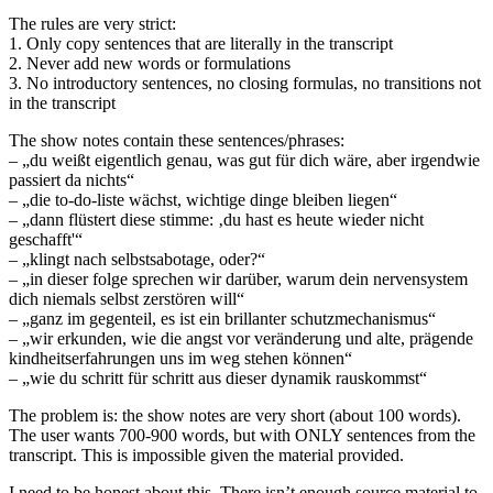
The rules are very strict:
1. Only copy sentences that are literally in the transcript
2. Never add new words or formulations
3. No introductory sentences, no closing formulas, no transitions not
in the transcript
The show notes contain these sentences/phrases:
– „du weißt eigentlich genau, was gut für dich wäre, aber irgendwie
passiert da nichts“
– „die to-do-liste wächst, wichtige dinge bleiben liegen“
– „dann flüstert diese stimme: ‚du hast es heute wieder nicht
geschafft'“
– „klingt nach selbstsabotage, oder?“
– „in dieser folge sprechen wir darüber, warum dein nervensystem
dich niemals selbst zerstören will“
– „ganz im gegenteil, es ist ein brillanter schutzmechanismus“
– „wir erkunden, wie die angst vor veränderung und alte, prägende
kindheitserfahrungen uns im weg stehen können“
– „wie du schritt für schritt aus dieser dynamik rauskommst“
The problem is: the show notes are very short (about 100 words).
The user wants 700-900 words, but with ONLY sentences from the
transcript. This is impossible given the material provided.
I need to be honest about this. There isn’t enough source material to