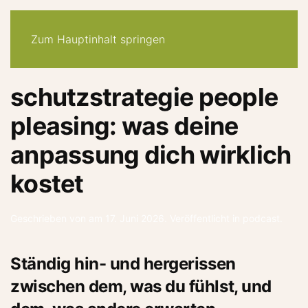
30-tage -system
angebote
quiz
podcast
newsletter
Zum Hauptinhalt springen
schutzstrategie people
pleasing: was deine
anpassung dich wirklich
kostet
Geschrieben von
am
17. Juni 2026
. Veröffentlicht in
podcast
.
Ständig hin- und hergerissen
zwischen dem, was du fühlst, und