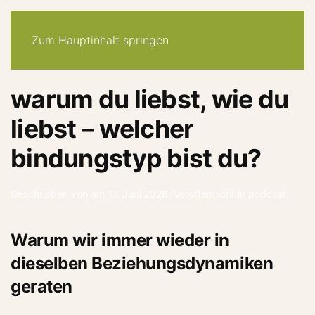
30-tage -system
angebote
quiz
podcast
newsletter
Zum Hauptinhalt springen
warum du liebst, wie du
liebst – welcher
bindungstyp bist du?
Geschrieben von
am
17. Juni 2026
. Veröffentlicht in
podcast
.
Warum wir immer wieder in
dieselben Beziehungsdynamiken
geraten