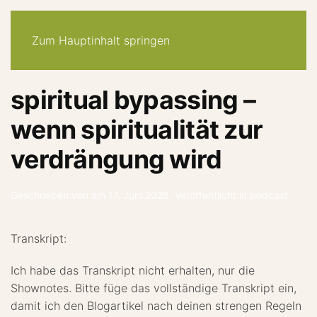
30-tage -system
angebote
quiz
podcast
newsletter
Zum Hauptinhalt springen
spiritual bypassing –
wenn spiritualität zur
verdrängung wird
Geschrieben von
am
17. Juni 2026
. Veröffentlicht in
podcast
.
Transkript:
Ich habe das Transkript nicht erhalten, nur die
Shownotes. Bitte füge das vollständige Transkript ein,
damit ich den Blogartikel nach deinen strengen Regeln