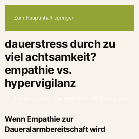
30-tage -system
angebote
quiz
podcast
newsletter
Zum Hauptinhalt springen
dauerstress durch zu
viel achtsamkeit?
empathie vs.
hypervigilanz
Geschrieben von
am
17. Juni 2026
. Veröffentlicht in
podcast
.
Wenn Empathie zur
Daueralarmbereitschaft wird