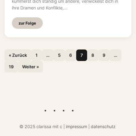
kümmerst dich ständig um andere, verwickelst dich in
ihre Dramen und Konflikte,…
zur Folge
« Zurück
1
…
5
6
7
8
9
…
19
Weiter »
©
2025 clarissa mit c |
impressum
|
datenschutz