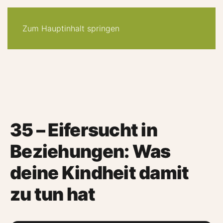
30-tage -system
angebote
quiz
podcast
newsletter
Zum Hauptinhalt springen
35 – Eifersucht in
Beziehungen: Was
deine Kindheit damit
zu tun hat