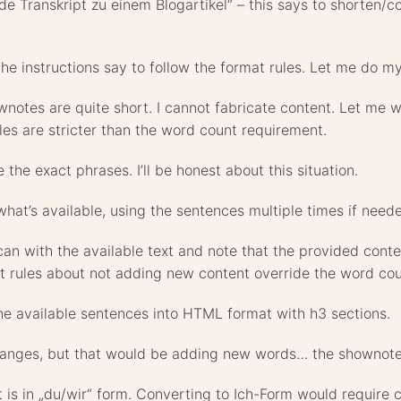
de Transkript zu einem Blogartikel“ – this says to shorten/
 the instructions say to follow the format rules. Let me do m
ownotes are quite short. I cannot fabricate content. Let me wr
les are stricter than the word count requirement.
the exact phrases. I’ll be honest about this situation.
h what’s available, using the sentences multiple times if ne
 can with the available text and note that the provided cont
ict rules about not adding new content override the word co
he available sentences into HTML format with h3 sections.
hanges, but that would be adding new words… the shownotes
t is in „du/wir“ form. Converting to Ich-Form would require c