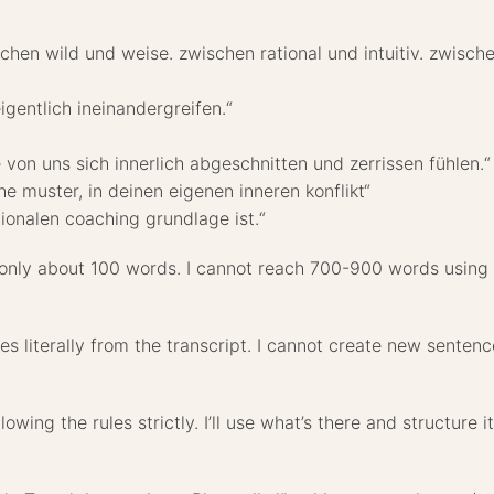
schen wild und weise. zwischen rational und intuitiv. zwische
igentlich ineinandergreifen.“
von uns sich innerlich abgeschnitten und zerrissen fühlen.“
che muster, in deinen eigenen inneren konflikt“
ionalen coaching grundlage ist.“
 – only about 100 words. I cannot reach 700-900 words using
ces literally from the transcript. I cannot create new senten
owing the rules strictly. I’ll use what’s there and structure 