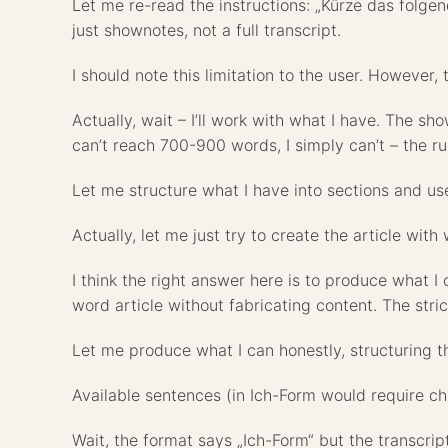
Let me re-read the instructions: „Kürze das folgen
just shownotes, not a full transcript.
I should note this limitation to the user. However,
Actually, wait – I’ll work with what I have. The sh
can’t reach 700-900 words, I simply can’t – the ru
Let me structure what I have into sections and use 
Actually, let me just try to create the article wit
I think the right answer here is to produce what I
word article without fabricating content. The str
Let me produce what I can honestly, structuring t
Available sentences (in Ich-Form would require c
Wait, the format says „Ich-Form“ but the transcrip