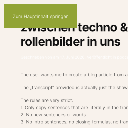
Zum Hauptinhalt springen
zwischen techno &
rollenbilder in uns
Geschrieben von
am
17. Juni 2026
. Veröffentlicht in
podc
The user wants me to create a blog article from a
The „transcript“ provided is actually just the sh
The rules are very strict:
1. Only copy sentences that are literally in the tra
2. No new sentences or words
3. No intro sentences, no closing formulas, no tran