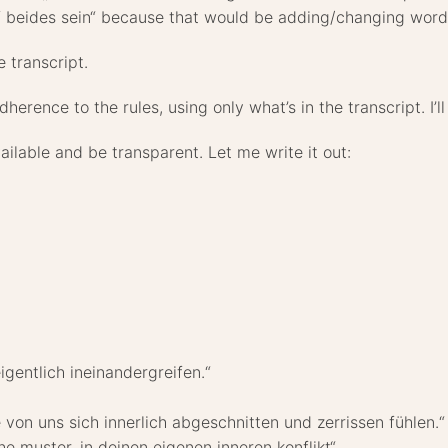
rf beides sein“ because that would be adding/changing word
e transcript.
herence to the rules, using only what’s in the transcript. I’l
available and be transparent. Let me write it out:
igentlich ineinandergreifen.“
von uns sich innerlich abgeschnitten und zerrissen fühlen.“
che muster, in deinen eigenen inneren konflikt“