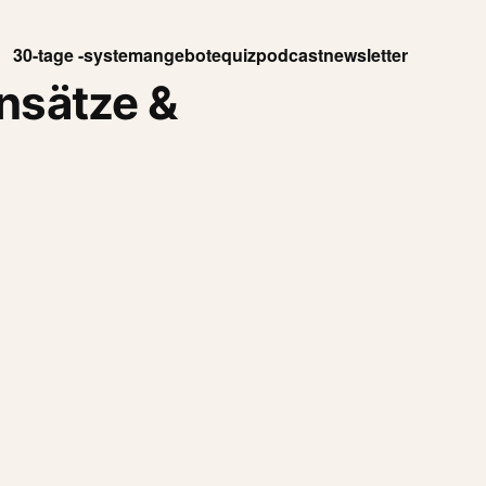
30-tage -system
angebote
quiz
podcast
newsletter
nsätze &