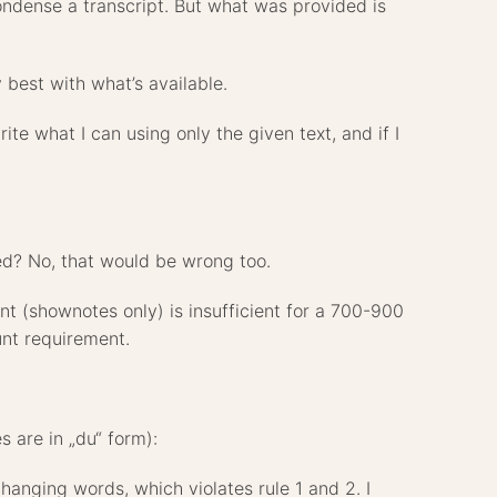
condense a transcript. But what was provided is
y best with what’s available.
ite what I can using only the given text, and if I
eded? No, that would be wrong too.
ent (shownotes only) is insufficient for a 700-900
unt requirement.
 are in „du“ form):
hanging words, which violates rule 1 and 2. I