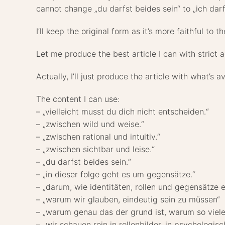
cannot change „du darfst beides sein“ to „ich da
I’ll keep the original form as it’s more faithful to th
Let me produce the best article I can with strict ad
Actually, I’ll just produce the article with what’s 
The content I can use:
– „vielleicht musst du dich nicht entscheiden.“
– „zwischen wild und weise.“
– „zwischen rational und intuitiv.“
– „zwischen sichtbar und leise.“
– „du darfst beides sein.“
– „in dieser folge geht es um gegensätze.“
– „darum, wie identitäten, rollen und gegensätze e
– „warum wir glauben, eindeutig sein zu müssen“
– „warum genau das der grund ist, warum so viele 
– „wir schauen rein in rollenbilder, in psychologis