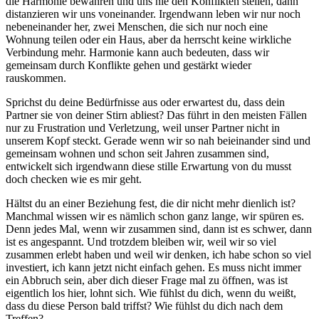
die Harmonie bewahren und uns nie den Konflikten stellen, dann
distanzieren wir uns voneinander. Irgendwann leben wir nur noch
nebeneinander her, zwei Menschen, die sich nur noch eine
Wohnung teilen oder ein Haus, aber da herrscht keine wirkliche
Verbindung mehr. Harmonie kann auch bedeuten, dass wir
gemeinsam durch Konflikte gehen und gestärkt wieder
rauskommen.
Sprichst du deine Bedürfnisse aus oder erwartest du, dass dein
Partner sie von deiner Stirn abliest? Das führt in den meisten Fällen
nur zu Frustration und Verletzung, weil unser Partner nicht in
unserem Kopf steckt. Gerade wenn wir so nah beieinander sind und
gemeinsam wohnen und schon seit Jahren zusammen sind,
entwickelt sich irgendwann diese stille Erwartung von du musst
doch checken wie es mir geht.
Hältst du an einer Beziehung fest, die dir nicht mehr dienlich ist?
Manchmal wissen wir es nämlich schon ganz lange, wir spüren es.
Denn jedes Mal, wenn wir zusammen sind, dann ist es schwer, dann
ist es angespannt. Und trotzdem bleiben wir, weil wir so viel
zusammen erlebt haben und weil wir denken, ich habe schon so viel
investiert, ich kann jetzt nicht einfach gehen. Es muss nicht immer
ein Abbruch sein, aber dich dieser Frage mal zu öffnen, was ist
eigentlich los hier, lohnt sich. Wie fühlst du dich, wenn du weißt,
dass du diese Person bald triffst? Wie fühlst du dich nach dem
Treffen?