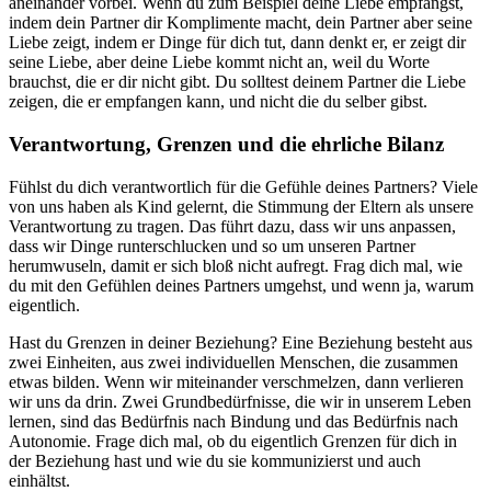
aneinander vorbei. Wenn du zum Beispiel deine Liebe empfängst,
indem dein Partner dir Komplimente macht, dein Partner aber seine
Liebe zeigt, indem er Dinge für dich tut, dann denkt er, er zeigt dir
seine Liebe, aber deine Liebe kommt nicht an, weil du Worte
brauchst, die er dir nicht gibt. Du solltest deinem Partner die Liebe
zeigen, die er empfangen kann, und nicht die du selber gibst.
Verantwortung, Grenzen und die ehrliche Bilanz
Fühlst du dich verantwortlich für die Gefühle deines Partners? Viele
von uns haben als Kind gelernt, die Stimmung der Eltern als unsere
Verantwortung zu tragen. Das führt dazu, dass wir uns anpassen,
dass wir Dinge runterschlucken und so um unseren Partner
herumwuseln, damit er sich bloß nicht aufregt. Frag dich mal, wie
du mit den Gefühlen deines Partners umgehst, und wenn ja, warum
eigentlich.
Hast du Grenzen in deiner Beziehung? Eine Beziehung besteht aus
zwei Einheiten, aus zwei individuellen Menschen, die zusammen
etwas bilden. Wenn wir miteinander verschmelzen, dann verlieren
wir uns da drin. Zwei Grundbedürfnisse, die wir in unserem Leben
lernen, sind das Bedürfnis nach Bindung und das Bedürfnis nach
Autonomie. Frage dich mal, ob du eigentlich Grenzen für dich in
der Beziehung hast und wie du sie kommunizierst und auch
einhältst.