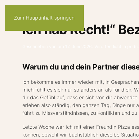
Zum Hauptinhalt springen
Ich hab Recht!“ Be
Geschrieben von
am
17. Juni 2026
. Veröffentlicht in
podc
Warum du und dein Partner diesel
Ich bekomme es immer wieder mit, in Gesprächen, i
mich fühlt es sich nur so anders an als für dich. 
dir das Gefühl auf, dass er sich von dir abwendet
erleben also ständig, den ganzen Tag, Dinge nur 
führt zu Missverständnissen, zu Konflikten und z
Letzte Woche war ich mit einer Freundin Pizza es
können, obwohl wir buchstäblich dieselbe Situation