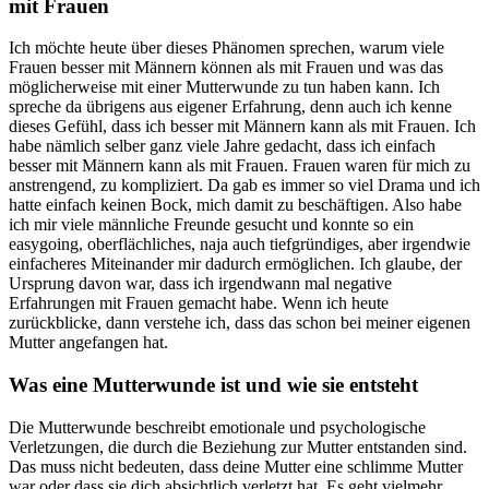
mit Frauen
Ich möchte heute über dieses Phänomen sprechen, warum viele
Frauen besser mit Männern können als mit Frauen und was das
möglicherweise mit einer Mutterwunde zu tun haben kann. Ich
spreche da übrigens aus eigener Erfahrung, denn auch ich kenne
dieses Gefühl, dass ich besser mit Männern kann als mit Frauen. Ich
habe nämlich selber ganz viele Jahre gedacht, dass ich einfach
besser mit Männern kann als mit Frauen. Frauen waren für mich zu
anstrengend, zu kompliziert. Da gab es immer so viel Drama und ich
hatte einfach keinen Bock, mich damit zu beschäftigen. Also habe
ich mir viele männliche Freunde gesucht und konnte so ein
easygoing, oberflächliches, naja auch tiefgründiges, aber irgendwie
einfacheres Miteinander mir dadurch ermöglichen. Ich glaube, der
Ursprung davon war, dass ich irgendwann mal negative
Erfahrungen mit Frauen gemacht habe. Wenn ich heute
zurückblicke, dann verstehe ich, dass das schon bei meiner eigenen
Mutter angefangen hat.
Was eine Mutterwunde ist und wie sie entsteht
Die Mutterwunde beschreibt emotionale und psychologische
Verletzungen, die durch die Beziehung zur Mutter entstanden sind.
Das muss nicht bedeuten, dass deine Mutter eine schlimme Mutter
war oder dass sie dich absichtlich verletzt hat. Es geht vielmehr