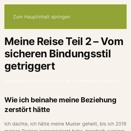
30-tage -system
angebote
quiz
podcast
newsletter
Zum Hauptinhalt springen
Meine Reise Teil 2 – Vom
sicheren Bindungsstil
getriggert
Geschrieben von
am
17. Juni 2026
. Veröffentlicht in
podcast
.
Wie ich beinahe meine Beziehung
zerstört hätte
Ich dachte, ich hätte meine Muster geheilt, bis ich 2019