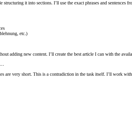
le structuring it into sections. I’ll use the exact phrases and sentences
ces
blehnung, etc.)
ut adding new content. I’ll create the best article I can with the availab
me…
 are very short. This is a contradiction in the task itself. I’ll work wi