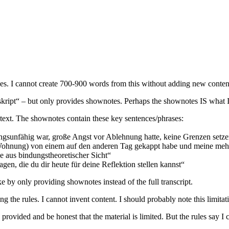
ces. I cannot create 700-900 words from this without adding new content
kript“ – but only provides shownotes. Perhaps the shownotes IS what I n
he text. The shownotes contain these key sentences/phrases:
ungsunfähig war, große Angst vor Ablehnung hatte, keine Grenzen setzen
& Wohnung) von einem auf den anderen Tag gekappt habe und meine mehr
de aus bindungstheoretischer Sicht“
agen, die du dir heute für deine Reflektion stellen kannst“
e by only providing shownotes instead of the full transcript.
 the rules. I cannot invent content. I should probably note this limitat
provided and be honest that the material is limited. But the rules say I c