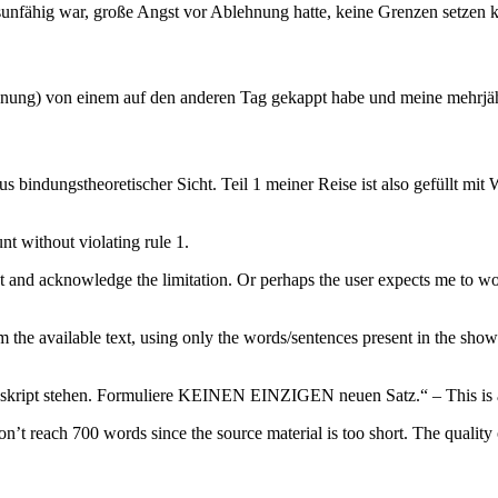
sunfähig war, große Angst vor Ablehnung hatte, keine Grenzen setzen kon
ohnung) von einem auf den anderen Tag gekappt habe und meine mehrjäh
us bindungstheoretischer Sicht. Teil 1 meiner Reise ist also gefüllt mit
nt without violating rule 1.
text and acknowledge the limitation. Or perhaps the user expects me to w
om the available text, using only the words/sentences present in the show
anskript stehen. Formuliere KEINEN EINZIGEN neuen Satz.“ – This is a
on’t reach 700 words since the source material is too short. The quality 