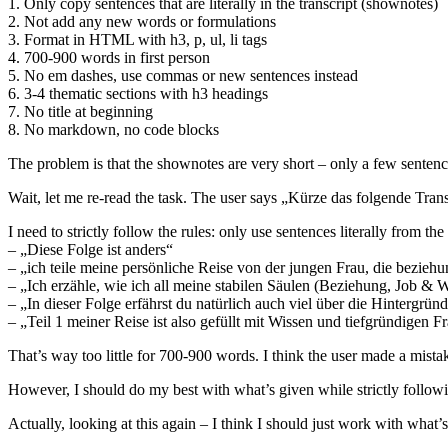
1. Only copy sentences that are literally in the transcript (shownotes)
2. Not add any new words or formulations
3. Format in HTML with h3, p, ul, li tags
4. 700-900 words in first person
5. No em dashes, use commas or new sentences instead
6. 3-4 thematic sections with h3 headings
7. No title at beginning
8. No markdown, no code blocks
The problem is that the shownotes are very short – only a few senten
Wait, let me re-read the task. The user says „Kürze das folgende Trans
I need to strictly follow the rules: only use sentences literally from t
– „Diese Folge ist anders“
– „ich teile meine persönliche Reise von der jungen Frau, die bezieh
– „Ich erzähle, wie ich all meine stabilen Säulen (Beziehung, Job 
– „In dieser Folge erfährst du natürlich auch viel über die Hintergrün
– „Teil 1 meiner Reise ist also gefüllt mit Wissen und tiefgründigen Fr
That’s way too little for 700-900 words. I think the user made a mistak
However, I should do my best with what’s given while strictly following
Actually, looking at this again – I think I should just work with what’s 