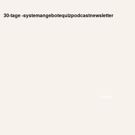
30-tage -system
angebote
quiz
podcast
newsletter
Weiter