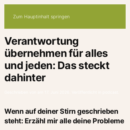
30-tage -system
angebote
quiz
podcast
newsletter
Zum Hauptinhalt springen
Verantwortung
übernehmen für alles
und jeden: Das steckt
dahinter
Geschrieben von
am
17. Juni 2026
. Veröffentlicht in
podcast
.
Wenn auf deiner Stirn geschrieben
steht: Erzähl mir alle deine Probleme