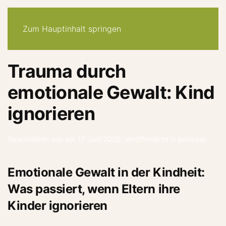
30-tage -system
angebote
quiz
podcast
newsletter
Zum Hauptinhalt springen
Trauma durch
emotionale Gewalt: Kind
ignorieren
Geschrieben von
am
17. Juni 2026
. Veröffentlicht in
podcast
.
Emotionale Gewalt in der Kindheit:
Was passiert, wenn Eltern ihre
Kinder ignorieren