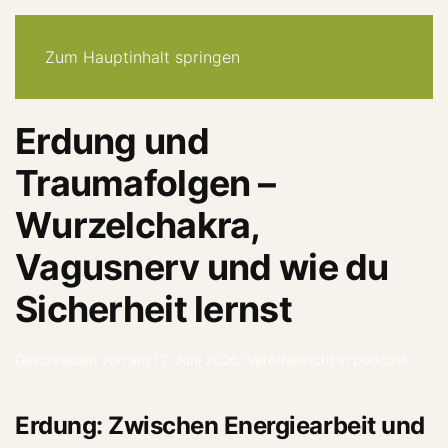
30-tage -system
angebote
quiz
podcast
newsletter
Zum Hauptinhalt springen
Erdung und
Traumafolgen –
Wurzelchakra,
Vagusnerv und wie du
Sicherheit lernst
Geschrieben von
am
17. Juni 2026
. Veröffentlicht in
podcast
.
Erdung: Zwischen Energiearbeit und