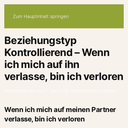
30-tage -system
angebote
quiz
podcast
newsletter
Zum Hauptinhalt springen
Beziehungstyp
Kontrollierend – Wenn
ich mich auf ihn
verlasse, bin ich verloren
Geschrieben von
am
17. Juni 2026
. Veröffentlicht in
podcast
.
Wenn ich mich auf meinen Partner
verlasse, bin ich verloren