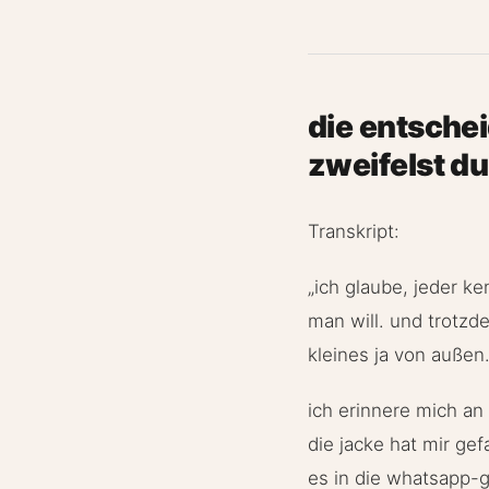
die entschei
zweifelst d
Transkript:
„ich glaube, jeder k
man will. und trotzd
kleines ja von auße
ich erinnere mich an 
die jacke hat mir ge
es in die whatsapp-g