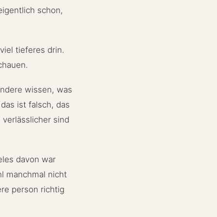
eigentlich schon,
iel tieferes drin.
schauen.
 andere wissen, was
 das ist falsch, das
verlässlicher sind
ieles davon war
hl manchmal nicht
ere person richtig