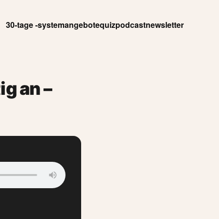
30-tage -system
angebote
quiz
podcast
newsletter
ig an –