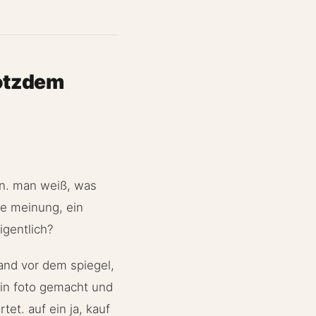
rotzdem
en. man weiß, was
ne meinung, ein
igentlich?
tand vor dem spiegel,
 ein foto gemacht und
et. auf ein ja, kauf