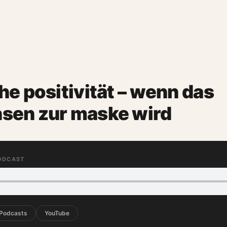
che positivität – wenn das
nsen zur maske wird
PODCAST
 Podcasts
YouTube