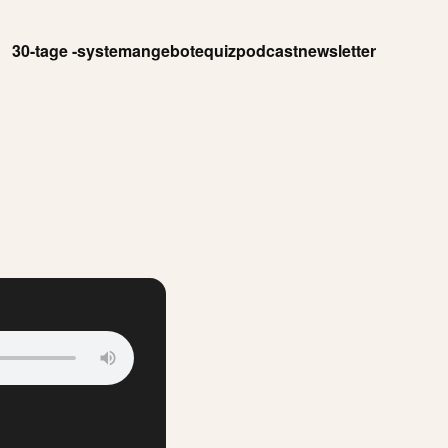
30-tage -system
angebote
quiz
podcast
newsletter