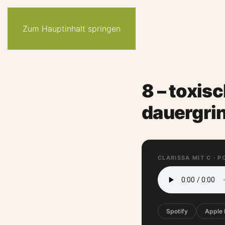
Zum Hauptinhalt springen
8 – toxis
dauergri
CLARISSA MIT C · 
Spotify
Apple