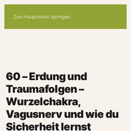
30-tage -system
angebote
quiz
podcast
newsletter
Zum Hauptinhalt springen
60 – Erdung und
Traumafolgen –
Wurzelchakra,
Vagusnerv und wie du
Sicherheit lernst