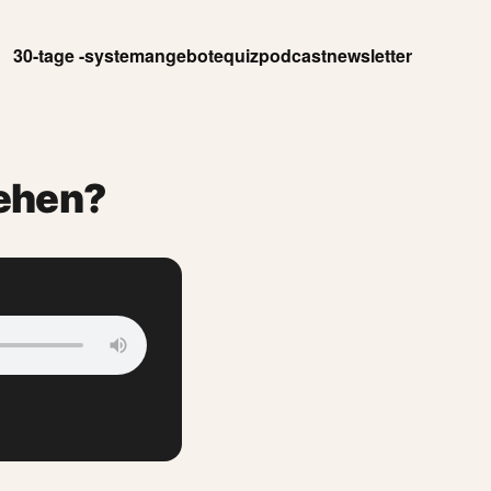
30-tage -system
angebote
quiz
podcast
newsletter
gehen?