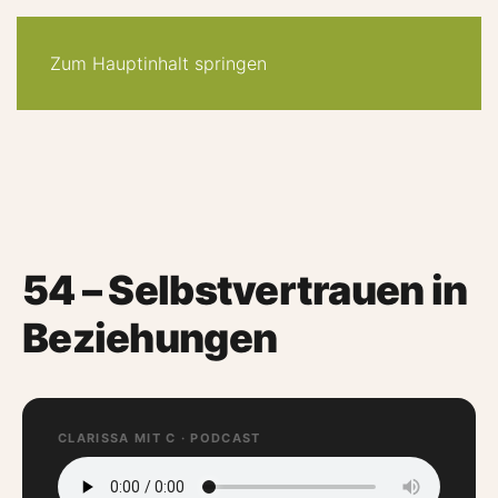
30-tage -system
angebote
quiz
podcast
newsletter
Zum Hauptinhalt springen
54 – Selbstvertrauen in
Beziehungen
CLARISSA MIT C · PODCAST