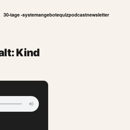
30-tage -system
angebote
quiz
podcast
newsletter
lt: Kind