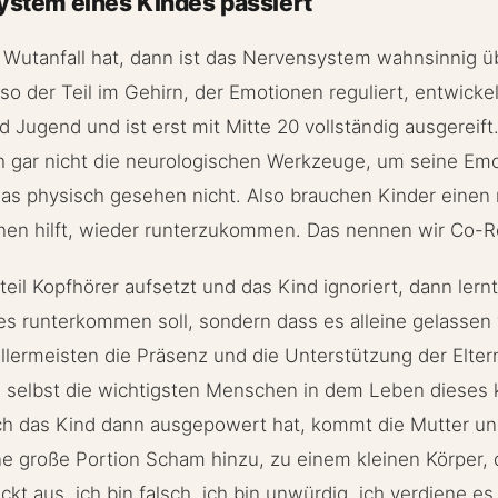
stem eines Kindes passiert
Wutanfall hat, dann ist das Nervensystem wahnsinnig üb
lso der Teil im Gehirn, der Emotionen reguliert, entwickel
 Jugend und ist erst mit Mitte 20 vollständig ausgereift
h gar nicht die neurologischen Werkzeuge, um seine Emo
das physisch gesehen nicht. Also brauchen Kinder einen
nen hilft, wieder runterzukommen. Das nennen wir Co-R
teil Kopfhörer aufsetzt und das Kind ignoriert, dann lern
es runterkommen soll, sondern dass es alleine gelassen
lermeisten die Präsenz und die Unterstützung der Elter
s selbst die wichtigsten Menschen in dem Leben dieses 
ch das Kind dann ausgepowert hat, kommt die Mutter und
ne große Portion Scham hinzu, zu einem kleinen Körper,
kt aus, ich bin falsch, ich bin unwürdig, ich verdiene es 