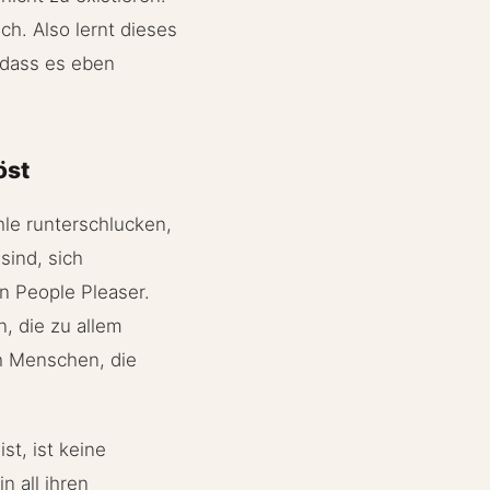
ch. Also lernt dieses
 dass es eben
öst
hle runterschlucken,
sind, sich
n People Pleaser.
, die zu allem
h Menschen, die
st, ist keine
 all ihren