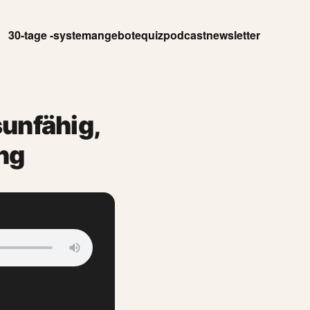
30-tage -system
angebote
quiz
podcast
newsletter
sunfähig,
ng