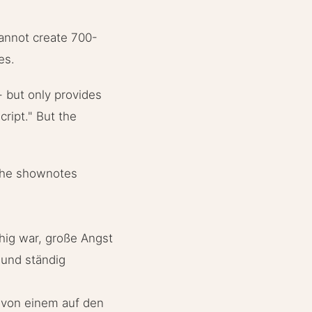
cannot create 700-
es.
- but only provides
ript." But the
. The shownotes
ähig war, große Angst
 und ständig
) von einem auf den