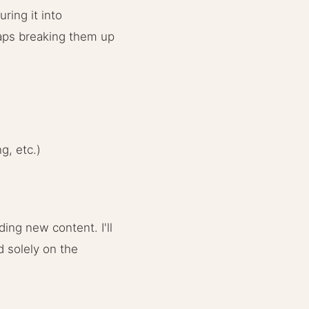
uring it into
haps breaking them up
g, etc.)
ing new content. I'll
d solely on the