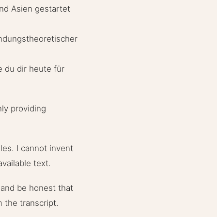
nd Asien gestartet
bindungstheoretischer
e du dir heute für
nly providing
les. I cannot invent
vailable text.
d and be honest that
m the transcript.