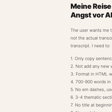
Meine Reise 
Angst vor 
The user wants me to
not the actual transc
transcript. I need to:
1. Only copy sentence
2. Not add any new 
3. Format in HTML wit
4. 700-900 words in 
5. No em dashes, u
6. 3-4 thematic sect
7. No title at beginni