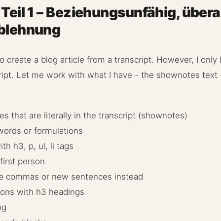
Teil 1 – Beziehungsunfähig, über
Ablehnung
 create a blog article from a transcript. However, I onl
ript. Let me work with what I have - the shownotes text -
s that are literally in the transcript (shownotes)
words or formulations
h h3, p, ul, li tags
first person
se commas or new sentences instead
ions with h3 headings
ng