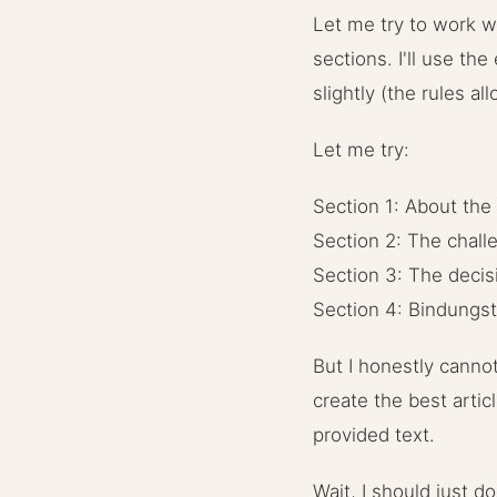
Let me try to work wit
sections. I'll use t
slightly (the rules a
Let me try:
Section 1: About the
Section 2: The chall
Section 3: The decis
Section 4: Bindungst
But I honestly canno
create the best artic
provided text.
Wait, I should just d