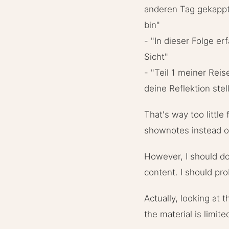
anderen Tag gekappt
bin"
- "In dieser Folge er
Sicht"
- "Teil 1 meiner Reis
deine Reflektion stel
That's way too little
shownotes instead of 
However, I should do 
content. I should pro
Actually, looking at 
the material is limite