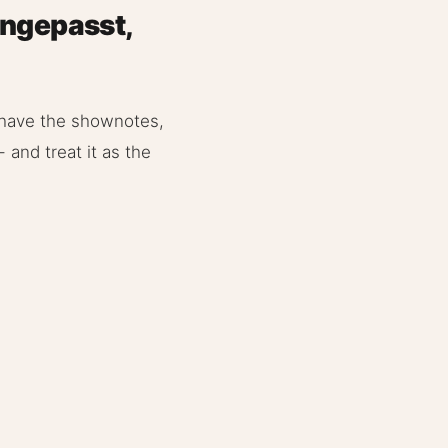
angepasst,
y have the shownotes,
 and treat it as the