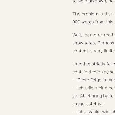
8. No markdown, no 
The problem is that 
900 words from this 
Wait, let me re-read
shownotes. Perhaps t
content is very limite
I need to strictly fo
contain these key s
- "Diese Folge ist an
- "ich teile meine p
vor Ablehnung hatte,
ausgerastet ist"
- "Ich erzähle, wie 