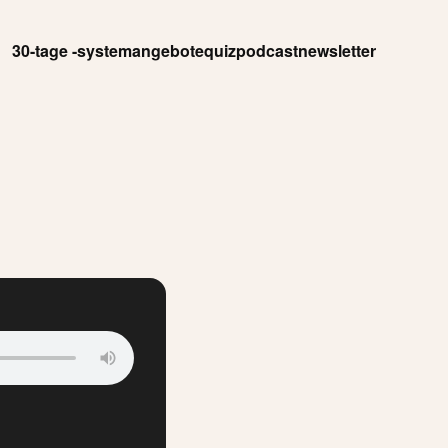
30-tage -system
angebote
quiz
podcast
newsletter