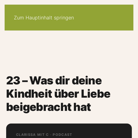
30-tage -system
angebote
quiz
podcast
newsletter
Zum Hauptinhalt springen
23 – Was dir deine
Kindheit über Liebe
beigebracht hat
CLARISSA MIT C · PODCAST