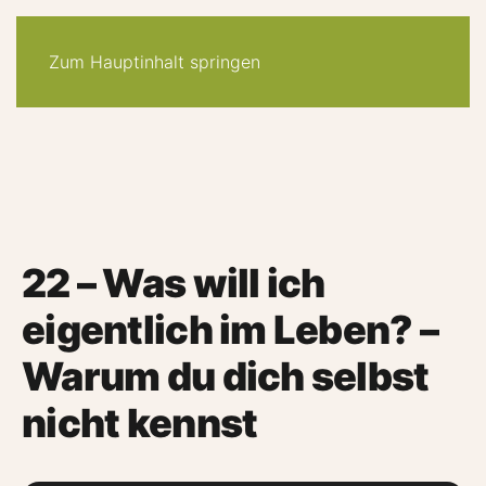
30-tage -system
angebote
quiz
podcast
newsletter
Zum Hauptinhalt springen
22 – Was will ich
eigentlich im Leben? –
Warum du dich selbst
nicht kennst