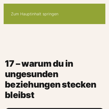
30-tage -system
angebote
quiz
podcast
newsletter
Zum Hauptinhalt springen
17 – warum du in
ungesunden
beziehungen stecken
bleibst