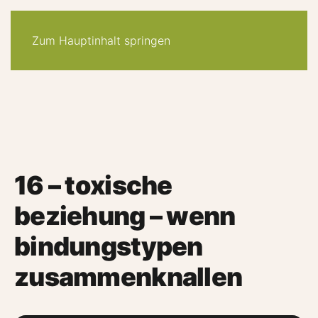
30-tage -system
angebote
quiz
podcast
newsletter
Zum Hauptinhalt springen
16 – toxische
beziehung – wenn
bindungstypen
zusammenknallen