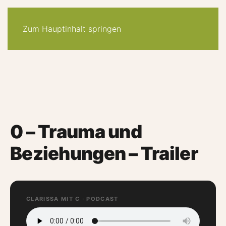
30-tage -system
angebote
quiz
podcast
newsletter
Zum Hauptinhalt springen
0 – Trauma und
Beziehungen – Trailer
CLARISSA MIT C · PODCAST