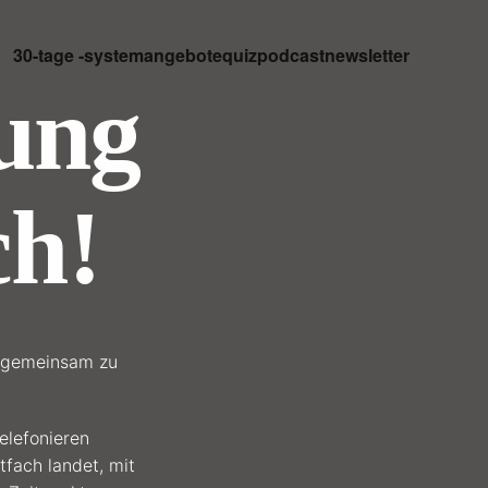
30-tage -system
angebote
quiz
podcast
newsletter
ung
ch!
d gemeinsam zu
elefonieren
tfach landet, mit